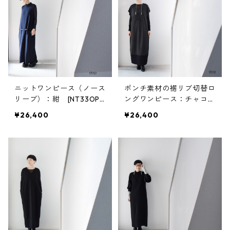
ニットワンピース（ノース
ポンチ素材の裾リブ切替ロ
リーブ）：紺 [NT33OPN
ングワンピース：チャコー
V]
ルグレー（Vネック/フレ
¥26,400
¥26,400
ンチスリーブ）［OP63HS
GY］