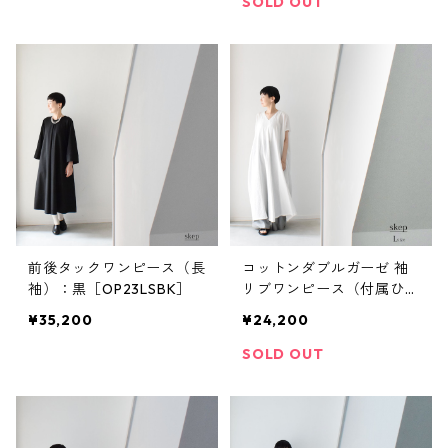
SOLD OUT
前後タックワンピース（長
コットンダブルガーゼ 袖
袖）：黒［OP23LSBK］
リブワンピース（付属ひも
付）：白［OP03HSWT］
¥35,200
¥24,200
SOLD OUT