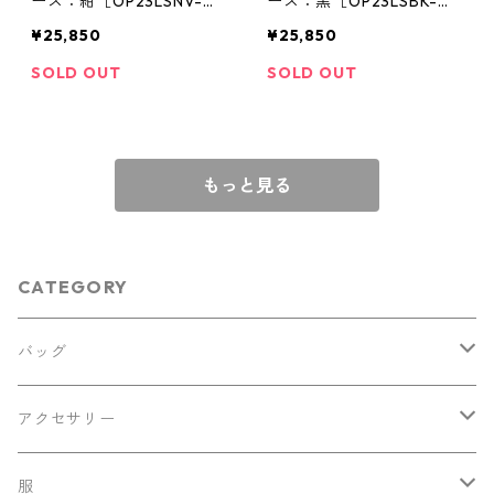
ース：紺［OP23LSNV-
ース：黒［OP23LSBK-
C］
C］
¥25,850
¥25,850
SOLD OUT
SOLD OUT
もっと見る
CATEGORY
バッグ
ショルダーバッグ
アクセサリー
トートバッグ
バッジ
服