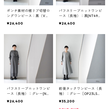
ポンチ素材の裾リブ切替ロ
パフスリーブニットワンピ
ングワンピース：黒（Vネ
ース（長袖）：黒[NT49O
ック/フレンチスリーブ）
PBK]
¥26,400
¥26,400
［OP63HSBK］
パフスリーブニットワンピ
前後タックワンピース（長
ース（長袖）：グレー[NT
袖）：グレー［OP23LSG
49OPGY]
Y］
¥26,400
¥35,200