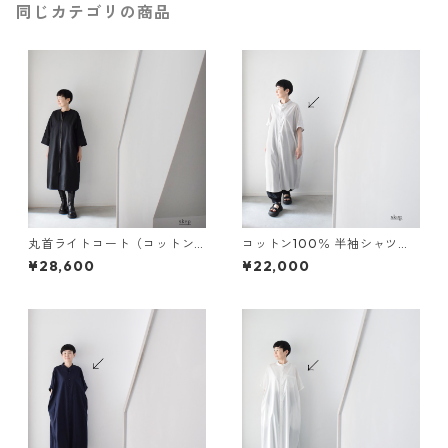
同じカテゴリの商品
丸首ライトコート（コットン1
コットン100％ 半袖シャツワ
00％）：黒［JK93CTBK］
ンピース：グレー［OP03SHG
¥28,600
¥22,000
Y］