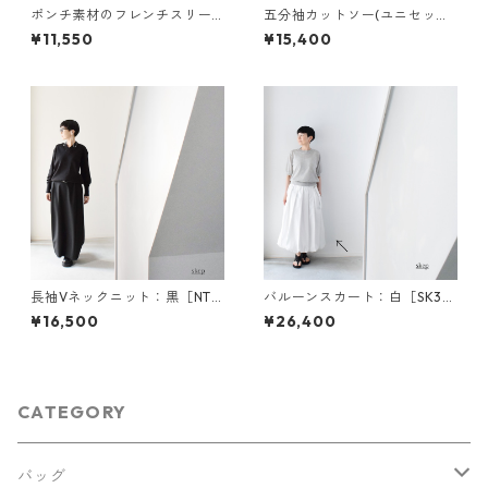
ポンチ素材のフレンチスリー
五分袖カットソー(ユニセック
ブカットソー（レーヨン84％
ス)：黒［TO49GSBK］
¥11,550
¥15,400
ナイロン13％ポリウレタン
3％）：紺［TS53FSNV］
長袖Vネックニット：黒［NT5
バルーンスカート：白［SK33
9LSBK］
STWH］
¥16,500
¥26,400
CATEGORY
バッグ