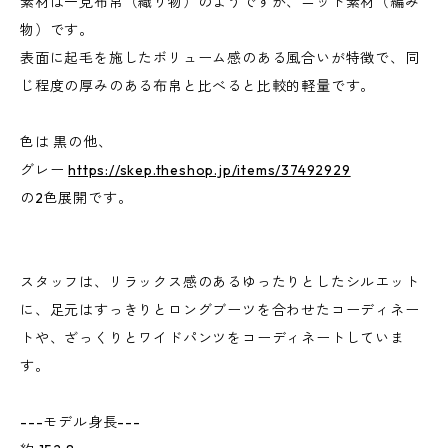
素材は一見布帛（織り物）のようですが、ニット素材（編み
物）です。
表面に起毛を施したボリューム感のある風合いが特徴で、同
じ程度の厚みのある布帛と比べると比較的軽量です。
色は 黒の他、
グレー
https://skep.theshop.jp/items/37492929
の2色展開です。
スタッフは、リラックス感のあるゆったりとしたシルエット
に、足元はすっきりとロングブーツを合わせたコーディネー
トや、ざっくりとワイドパンツをコーディネートしていま
す。
---モデル身長---