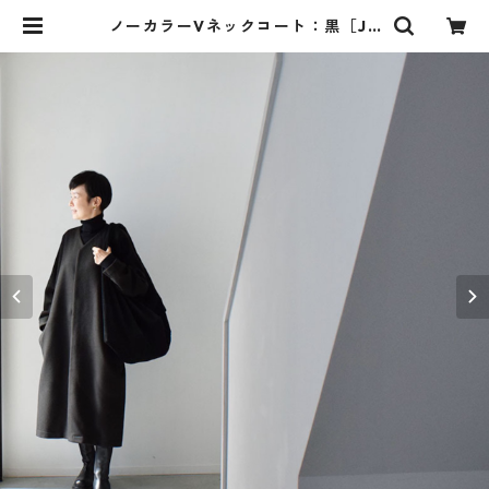
ノーカラーVネックコート：黒［JK
9CTBK］ | skep-online shop