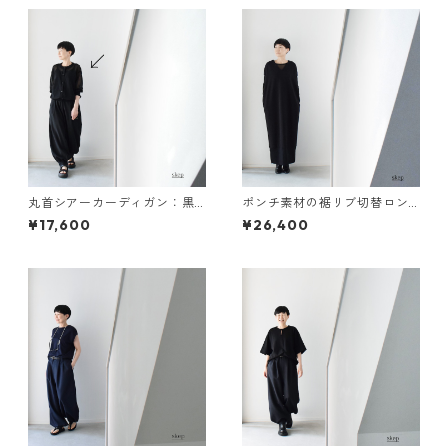
丸首シアーカーディガン：黒
ポンチ素材の裾リブ切替ロン
［CA59LSBK］
グワンピース：黒（Vネック/
¥17,600
¥26,400
フレンチスリーブ）［OP63HS
BK］