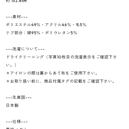
約 152.8cm
---素材---
ポリエステル49％・アクリル46％・毛5％
リブ部分：綿95％・ポリウレタン5％
---洗濯について---
ドライクリーニング（写真10枚目の洗濯表示をご確認下さ
い。）
＊アイロンの際は裏からあて布をご使用下さい。
＊お取り扱い前に、商品付属タグの記載をご確認下さい。
---生産国---
日本製
---仕様---