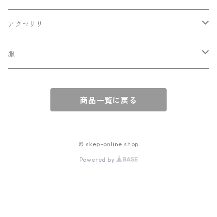
ショルダーバッグ
アクセサリー
トートバッグ
バッジ
服
ポーチ
マフラー・ストール
トップス
商品一覧に戻る
クラッチバッグ
ボトムス
ミニバッグ
ワンピース
© skep-online shop
Powered by
ハンドバッグ
羽織もの
リュックサック