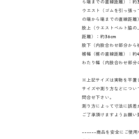
ら端までの直線距離）：約3
ウエスト（ゴムを引っ張っ
の端から端までの直線距離）
股上（ウエストベルト脇の
距離）：約36cm
股下（内股合わせ部分から裾
裾幅（裾の直線距離）：約40
わたり幅（内股合わせ部分の
※上記サイズは実物を平置
サイズや測り方などについ
問合せ下さい。
測り方によって寸法に誤差
ご了承頂けますようお願い
------商品を安全にご使用