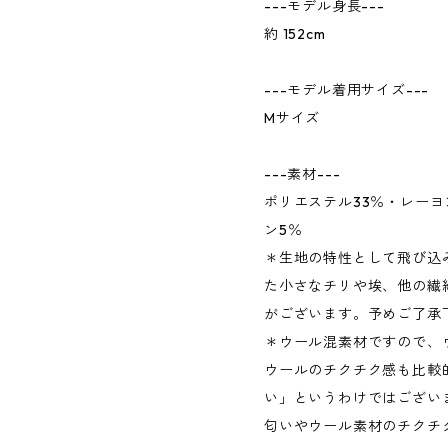
---モデル身長---
約 152cm
---モデル着用サイズ---
Mサイズ
---素材---
ポリエステル33％・レーヨ
ン5％
＊生地の特性として飛び込
た小さなチリや埃、他の繊
がございます。予めご了承
＊ウール混素材ですので、
ウールのチクチク感も比較
い」というわけではござい
匂いやウール素材のチクチ