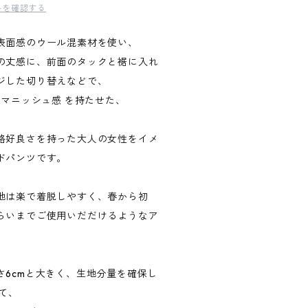
料を確認する
表面感のウール混素材を使い、
の丈感に、前面のタックと裾に入れ
ジした切り替えなどで、
なマニッシュ感 を持たせた、
、
格好良さを持った大人の女性をイメ
ドパンツです。
地は楽で着脱しやすく、春から初
らいまでご使用いだだけるようなア
さ6cmと大きく、生地分量を確保し
て、