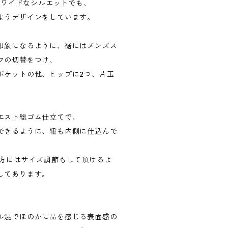
な超ワイドなシルエットでも、
ようデザインをしています。
印象になるように、裾にはメンズス
フの切替をつけ、
ポケットの他、ヒップに2つ、片玉
エスト総ゴム仕立てで、
できるように、紐も内側に仕込んで
の方にはサイズ調節もして頂けるよ
してあります。
ル混でほのかに品を感じる表面感の