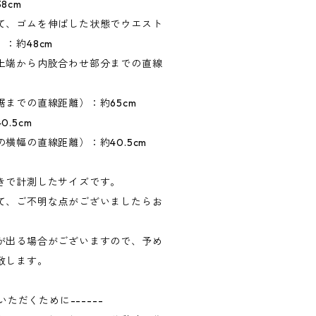
8cm
て、ゴムを伸ばした状態でウエスト
：約48cm
上端から内股合わせ部分までの直線
までの直線距離）：約65cm
.5cm
横幅の直線距離）：約40.5cm
きで計測したサイズです。
て、ご不明な点がございましたらお
が出る場合がございますので、予め
致します。
いただくために------