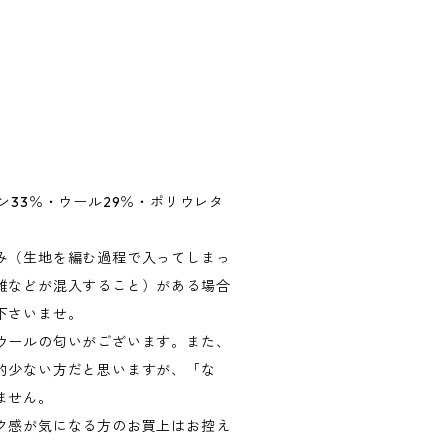
ン33％・ウール29％・ポリウレタ
み（生地を編む過程で入ってしまっ
維などが混入すること）がある場合
下さいませ。
ウールの匂いがございます。また、
的少ない方だと思いますが、「な
ません。
ク感が気になる方のお買上はお控え