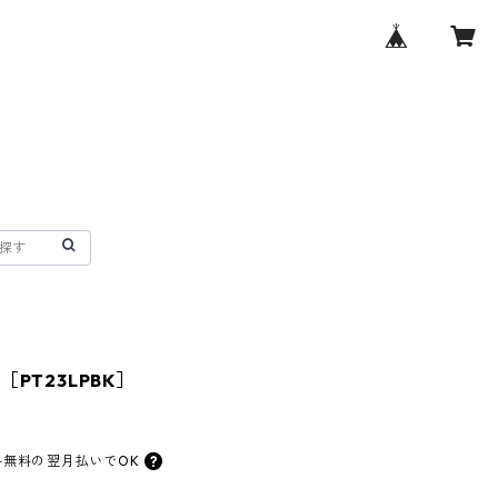
PT23LPBK］
料無料の
翌月払いでOK