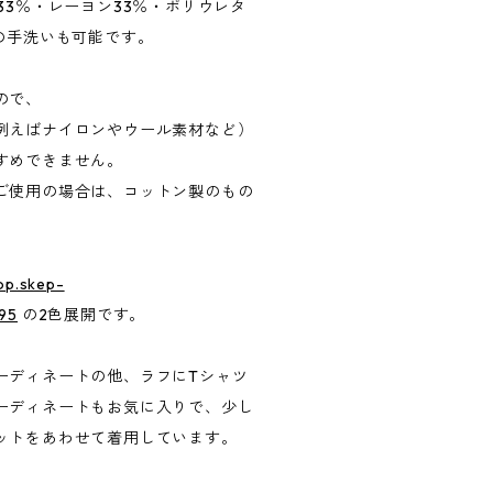
33％・レーヨン33％・ポリウレタ
の手洗いも可能です。
ので、
例えばナイロンやウール素材など）
すめできません。
ご使用の場合は、コットン製のもの
hop.skep-
295
の2色展開です。
ーディネートの他、ラフにTシャツ
ーディネートもお気に入りで、少し
ットをあわせて着用しています。