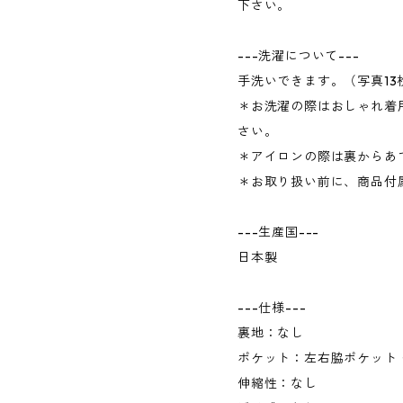
下さい。
---洗濯について---
手洗いできます。（写真1
＊お洗濯の際はおしゃれ着
さい。
＊アイロンの際は裏からあ
＊お取り扱い前に、商品付
---生産国---
日本製
---仕様---
裏地：なし
ポケット：左右脇ポケット
伸縮性：なし