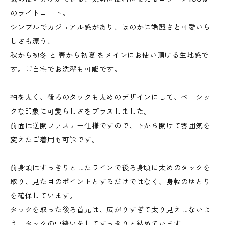
のライトコート。
シンプルでカジュアル感があり、ほのかに端麗さと可愛いら
しさも漂う、
秋から初冬 と 春から初夏 をメインにお使い頂ける生地感で
す。ご自宅でお洗濯も可能です。
袖を太く、後ろのタックも太めのデザインにして、ベーシッ
クな印象に可愛らしさをプラスしました。
前面は逆開ファスナー仕様ですので、下から開けて雰囲気を
変えたご着用も可能です。
前身頃はすっきりとしたラインで後ろ身頃に太めのタックを
取り、見た目のポイントとするだけではなく、身幅のゆとり
を確保しています。
タックを取った後ろ首元は、広がりすぎて太り見えしないよ
う、タックの中縫いをしてすっきりと納めています。