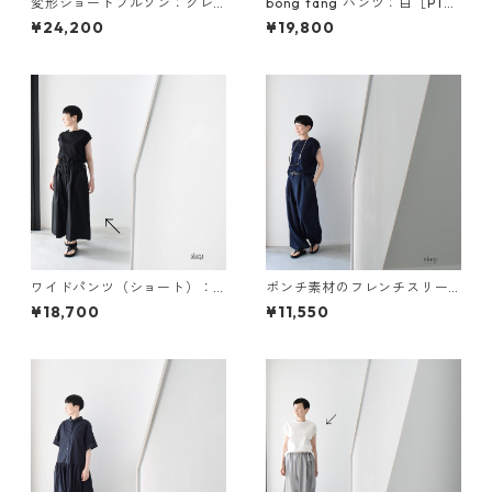
変形ショートブルゾン：グレ
bong tang パンツ：白［PT79
ー［JK13BZGY］
LPWT］
¥24,200
¥19,800
ワイドパンツ（ショート）：
ポンチ素材のフレンチスリー
黒［PT03HPBK］
ブカットソー（レーヨン84％
¥18,700
¥11,550
ナイロン13％ポリウレタン
3％）：紺［TS53FSNV］