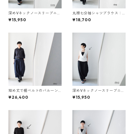
深めVネックノースリーブニッ
丸襟七分袖シャツブラウス：
ト：黒［NT69NSBK］
黒［TO29SHBK］
¥15,950
¥18,700
短め丈で裾ベルトのバルーン
深めVネックノースリーブニッ
パンツ(ツイル：中肉厚)：紺
ト：白［NT69NSWH］
¥26,400
¥15,950
［PT49SPNV-T］