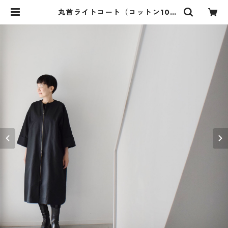
丸首ライトコート（コットン10
0％）：黒［JK93CTBK］ | skep-
online shop