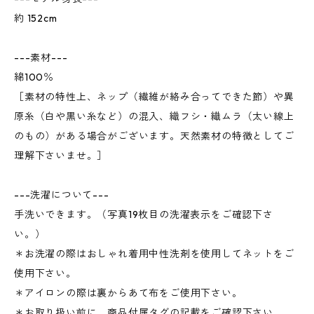
約 152cm
---素材---
綿100％
［素材の特性上、ネップ（繊維が絡み合ってできた節）や異
原糸（白や黒い糸など）の混入、織フシ・織ムラ（太い線上
のもの）がある場合がございます。天然素材の特徴としてご
理解下さいませ。］
---洗濯について---
手洗いできます。（写真19枚目の洗濯表示をご確認下さ
い。）
＊お洗濯の際はおしゃれ着用中性洗剤を使用してネットをご
使用下さい。
＊アイロンの際は裏からあて布をご使用下さい。
＊お取り扱い前に、商品付属タグの記載をご確認下さい。