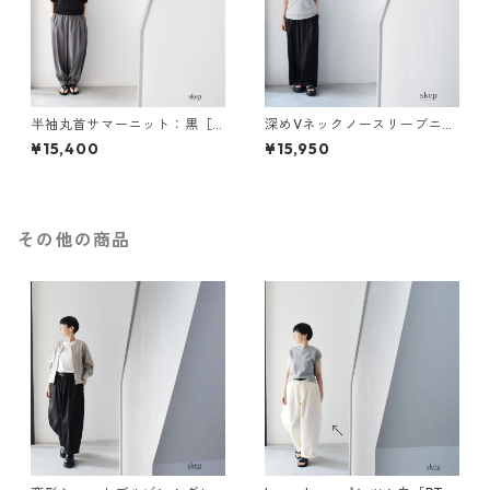
半袖丸首サマーニット：黒［N
深めVネックノースリーブニッ
T63HSBK］
ト：グレー［NT69NSGY］
¥15,400
¥15,950
その他の商品