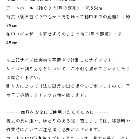
アームホール（袖ぐりの1周の距離）：約53cm
裄丈（後ろ首ぐり中心から肩を通って袖口までの距離）：約
79cm
袖口（ギャザーを寄せずそのままの袖口1周の距離）：約
45cm
※上記サイズは実物を平置きで計測したサイズです。
サイズや測り方などについて、ご不明な点がございましたら
お問合せ下さい。
測り方によって寸法に誤差が出る場合がございますので、予
めご了承頂けますようお願い致します。
------商品を安全にご使用いただくために------
着丈の長い服や、ゆとりのある服に関しましては、移動時や
作業時においてご注意頂く必要がございます。
コットン100％丸首スプリングコートは、着丈が長く、ゆと