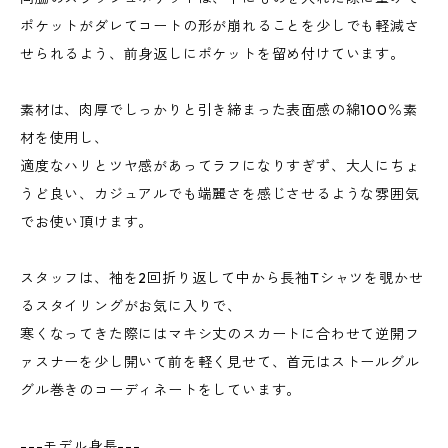
ポケットがダレてコートの形が崩れることを少しでも軽減さ
せられるよう、前身返しにポケットを留め付けています。
素材は、肉厚でしっかりと引き締まった表面感の綿100％素
材を使用し、
適度なハリとツヤ感があってラフになりすぎず、大人にちょ
うど良い、カジュアルでも端麗さを感じさせるような雰囲気
でお使い頂けます。
スタッフは、袖を2回折り返して中から長袖Tシャツを覗かせ
るスタイリングがお気に入りで、
寒くなってきた際にはマキシ丈のスカートに合わせて逆開フ
ァスナーを少し開いて前を軽く見せて、首元はストールグル
グル巻きのコーディネートをしています。
---モデル身長---