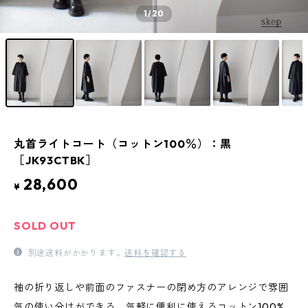
1
/20
丸首ライトコート（コットン100％）：黒
［JK93CTBK］
28,600
¥
SOLD OUT
別途送料がかかります。
送料を確認する
袖の折り返しや前面のファスナーの閉め方のアレンジで雰囲
気の使い分けができる、気軽に便利に使えるコットン100%