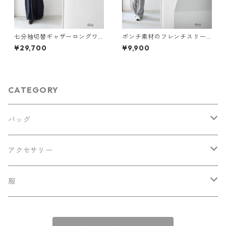
七分袖切替ギャザーロングワ
ポンチ素材のフレンチスリー
ンピース：紺［OP33HSNV］
ブカットソー（コットン10
¥29,700
¥9,900
0％）：白［TO43NSWH］
CATEGORY
バッグ
ショルダーバッグ
アクセサリー
トートバッグ
バッジ
服
ポーチ
マフラー・ストール
トップス